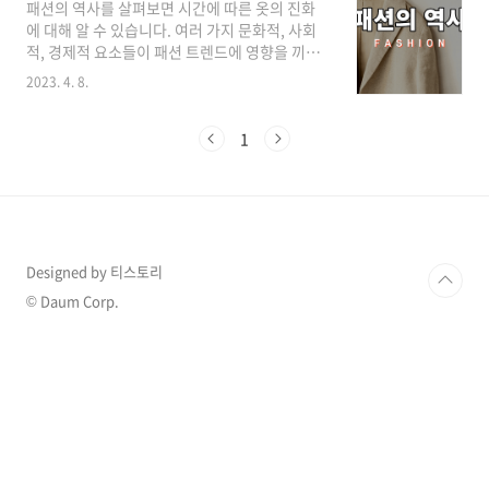
패션의 역사를 살펴보면 시간에 따른 옷의 진화
1883년 8월 19일 프랑스 남서부의 소뮈르에서
에 대해 알 수 있습니다. 여러 가지 문화적, 사회
태어났다. 무척 가난했던 집안에서는 그녀를 수
적, 경제적 요소들이 패션 트렌드에 영향을 끼치
녀원이 운영하는 보육원에 맡겼다. 18세가 되던
고 패션은 계속해서 진화 중입니다. 패션은 인간
해인 1901년, 물랭의 기숙학교로 가서 졸업한
2023. 4. 8.
의 삶과 밀접하게 연관되어 있고 인간을 이해할
후, 보조 양재사로 일하며 밤에는 카바레에서 노
수 있는 가치 있는 영역 중 하나입니다. 고대 시대
래를 불렀다. Coco Cahnel (코코 샤넬) 1909년
의 패션 (5000 BCE ~ 400 AD) 고대의 패션은 재
1
당시 교제하던 돈이 많은 집안 출신..
료의 가용성과 기후에 영향을 받았습니다. 의류
는 주로 양모, 리넨, 면과 같은 천연 섬유로 만들
어졌습니다. 고대 이집트에서는 옷이 사회적 지
위를 나타내는 데 사용된 반면, 그리스와 로마에
서는 옷이 직업과 성별을 나타내는 데 사용되었
습니다. 중세 시대의 패션 (400년 ~ 1400년) 중
Designed by 티스토리
세 시대의 패션은 종교의 영향을 많이 받았습니
© Daum Corp.
다. 옷은 교회의 권위에 대한 경건함..