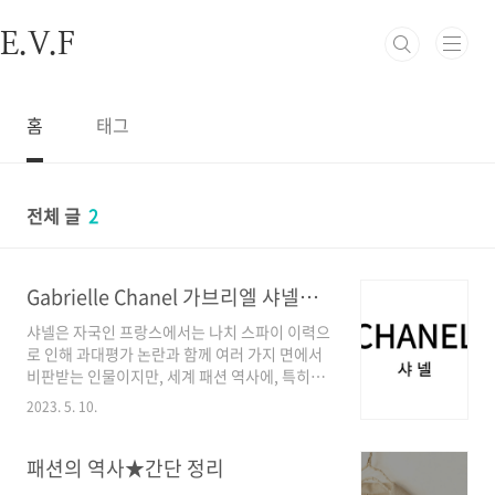
본문 바로가기
E.V.F
홈
태그
전체 글
2
Gabrielle Chanel 가브리엘 샤넬에 대하여
샤넬은 자국인 프랑스에서는 나치 스파이 이력으
로 인해 과대평가 논란과 함께 여러 가지 면에서
비판받는 인물이지만, 세계 패션 역사에, 특히나
여성복과 실용성이란 부분에 한 획을 그은 전설
2023. 5. 10.
적인 패션 디자이너로서 지금까지도 영향력을 미
치고 있다는 말이 과언이 아니죠. 그런 그녀의 생
애에 대해 알아보고자 합니다. Gabrielle
패션의 역사★간단 정리
Bonheur Chanel (가브리엘 보뇌르 샤넬)